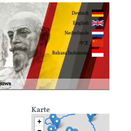
Deutsch
English
Nederlands
中文
Bahasa Indonesia
ieuws
Karte
+
−