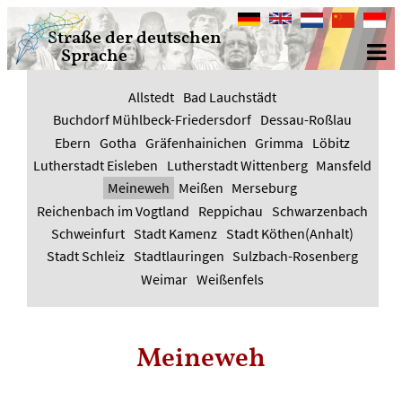
Deutsch
English
Nederlands
中
Bahasa
Straße der deutschen
文
Indone
Sprache
Allstedt
Bad Lauchstädt
Buchdorf Mühlbeck-Friedersdorf
Dessau-Roßlau
Ebern
Gotha
Gräfenhainichen
Grimma
Löbitz
Lutherstadt Eisleben
Lutherstadt Wittenberg
Mansfeld
Meineweh
Meißen
Merseburg
Reichenbach im Vogtland
Reppichau
Schwarzenbach
Schweinfurt
Stadt Kamenz
Stadt Köthen(Anhalt)
Stadt Schleiz
Stadtlauringen
Sulzbach-Rosenberg
Weimar
Weißenfels
Meineweh