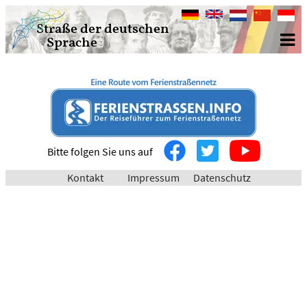
Deutsch
English
Nederlands
中
Bahasa
Straße der deutschen
文
Indone
Sprache
Bitte folgen Sie uns auf
Kontakt
Impressum
Datenschutz