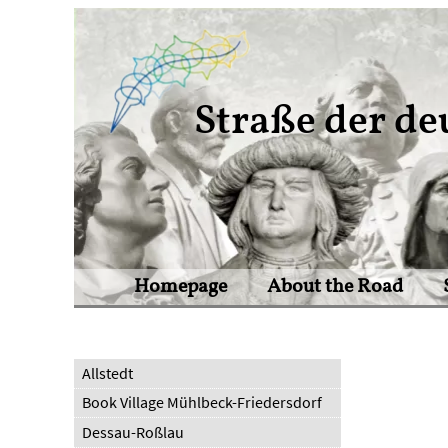
Straße der de
Homepage
About the Road
Allstedt
Book Village Mühlbeck-Friedersdorf
Dessau-Roßlau