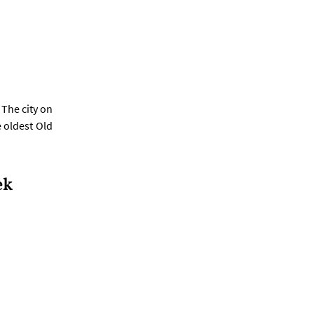
 The city on
 oldest Old
ek