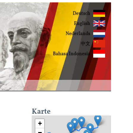
Deutsch
English
Nederlands
中文
Bahasa Indonesia
Karte
+
−