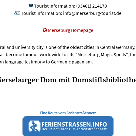
Tourist Information
:
(93461) 214170
Tourist Information
:
info@merserburg-tourist.de
Merseburg Homepage
al and university city is one of the oldest cities in Central Germany.
has become famous worldwide for its "Merseburg Magic Spells", the
n language testimony to Germanic paganism.
erseburger Dom mit Domstiftsbiblioth