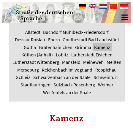
Deutsch
English
Nederlands
中
Bahasa
Straße der deutschen
文
Indone
Sprache
Allstedt
Buchdorf Mühlbeck-Friedersdorf
Dessau-Roßlau
Ebern
Goethestadt Bad Lauchstädt
Gotha
Gräfenhainichen
Grimma
Kamenz
Köthen (Anhalt)
Löbitz
Lutherstadt Eisleben
Lutherstadt Wittenberg
Mansfeld
Meineweh
Meißen
Merseburg
Reichenbach im Vogtland
Reppichau
Schleiz
Schwarzenbach an der Saale
Schweinfurt
Stadtlauringen
Sulzbach-Rosenberg
Weimar
Weißenfels an der Saale
Kamenz