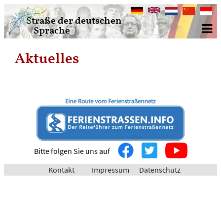
Deutsch
English
Nederlands
中
Bahasa
Straße der deutschen
文
Indone
Sprache
Aktuelles
Bitte folgen Sie uns auf
Kontakt
Impressum
Datenschutz