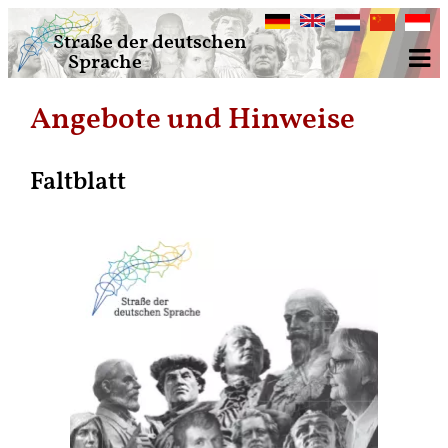
Deutsch
English
Nederlands
中
Bahasa
Straße der deutschen
文
Indone
Sprache
Angebote und Hinweise
Faltblatt