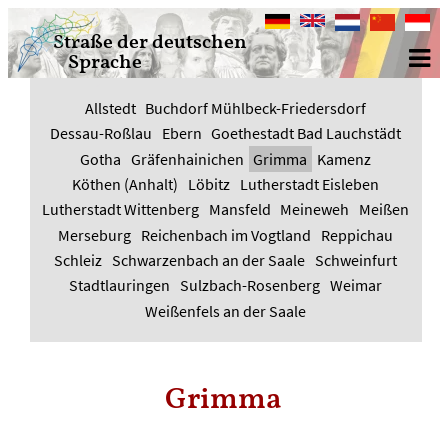
Deutsch
English
Nederlands
中
Bahasa
Straße der deutschen
文
Indone
Sprache
Allstedt
Buchdorf Mühlbeck-Friedersdorf
Dessau-Roßlau
Ebern
Goethestadt Bad Lauchstädt
Gotha
Gräfenhainichen
Grimma
Kamenz
Köthen (Anhalt)
Löbitz
Lutherstadt Eisleben
Lutherstadt Wittenberg
Mansfeld
Meineweh
Meißen
Merseburg
Reichenbach im Vogtland
Reppichau
Schleiz
Schwarzenbach an der Saale
Schweinfurt
Stadtlauringen
Sulzbach-Rosenberg
Weimar
Weißenfels an der Saale
Grimma