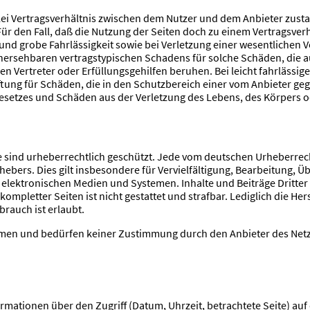
ei Vertragsverhältnis zwischen dem Nutzer und dem Anbieter zustan
r den Fall, daß die Nutzung der Seiten doch zu einem Vertragsverhäl
nd grobe Fahrlässigkeit sowie bei Verletzung einer wesentlichen Ver
hersehbaren vertragstypischen Schadens für solche Schäden, die auf
en Vertreter oder Erfüllungsgehilfen beruhen. Bei leicht fahrlässig
Haftung für Schäden, die in den Schutzbereich einer vom Anbieter g
setzes und Schäden aus der Verletzung des Lebens, des Körpers od
ke sind urheberrechtlich geschützt. Jede vom deutschen Urheberre
hebers. Dies gilt insbesondere für Vervielfältigung, Bearbeitung, 
lektronischen Medien und Systemen. Inhalte und Beiträge Dritter 
 kompletter Seiten ist nicht gestattet und strafbar. Lediglich die 
rauch ist erlaubt.
mmen und bedürfen keiner Zustimmung durch den Anbieter des Netzau
rmationen über den Zugriff (Datum, Uhrzeit, betrachtete Seite) au