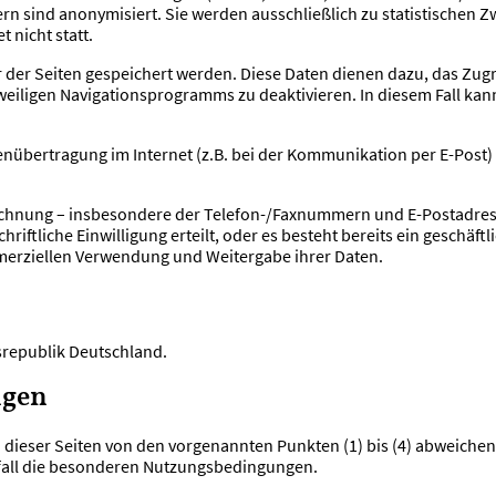
 sind anonymisiert. Sie werden ausschließlich zu statistischen Zw
 nicht statt.
er Seiten gespeichert werden. Diese Daten dienen dazu, das Zugri
eweiligen Navigationsprogramms zu deaktivieren. In diesem Fall ka
tenübertragung im Internet (z.B. bei der Kommunikation per E-Post)
chnung – insbesondere der Telefon-/Faxnummern und E-Postadresse
hriftliche Einwilligung erteilt, oder es besteht bereits ein geschäft
erziellen Verwendung und Weitergabe ihrer Daten.
srepublik Deutschland.
ngen
ieser Seiten von den vorgenannten Punkten (1) bis (4) abweichen,
elfall die besonderen Nutzungsbedingungen.