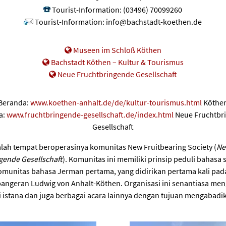
Tourist-Information
:
(03496) 70099260
Tourist-Information
:
info@bachstadt-koethen.de
Museen im Schloß Köthen
Bachstadt Köthen – Kultur & Tourismus
Neue Fruchtbringende Gesellschaft
Beranda:
www.koethen-anhalt.de/de/kultur-tourismus.html
Köthe
a:
www.fruchtbringende-gesellschaft.de/index.html
Neue Fruchtbr
Gesellschaft
lah tempat beroperasinya komunitas New Fruitbearing Society (
Ne
gende Gesellschaft
). Komunitas ini memiliki prinsip peduli bahasa 
omunitas bahasa Jerman pertama, yang didirikan pertama kali pad
pangeran Ludwig von Anhalt-Köthen. Organisasi ini senantiasa me
 istana dan juga berbagai acara lainnya dengan tujuan mengabadi