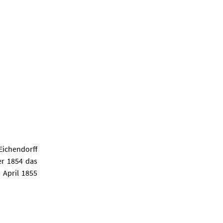
Eichendorff
er 1854 das
 April 1855