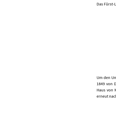
Das Fürst-
Um den Unr
1849 von D
Haus von M
erneut nach