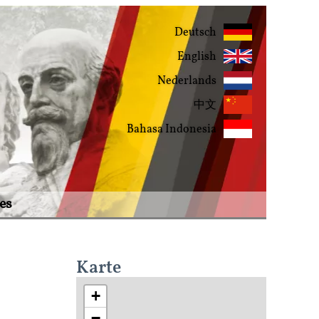
Deutsch
English
Nederlands
中文
Bahasa Indonesia
es
Karte
+
−