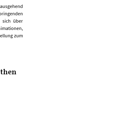
 ausgehend
tbringenden
 sich über
nimationen,
tellung zum
öthen