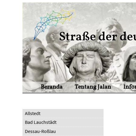
Straße der de
Beranda
Tentang Jalan
Info
Allstedt
Bad Lauchstädt
Dessau-Roßlau