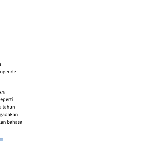
n
ingende
ue
seperti
a tahun
ngadakan
kan bahasa