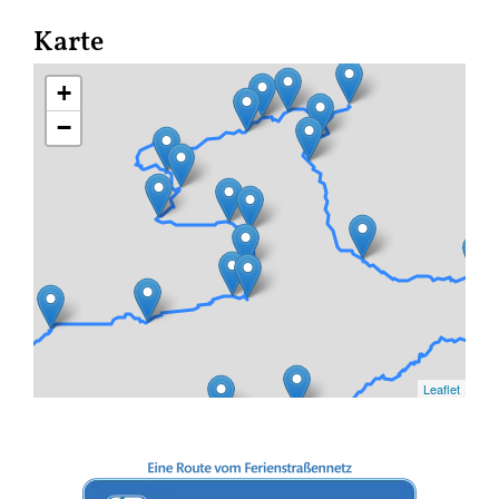
Karte
+
−
Leaflet