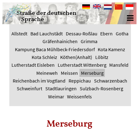
Deutsch
English
Nederlands
中
Bahasa
Straße der deutschen
文
Indone
Sprache
Allstedt
Bad Lauchstädt
Dessau-Roßlau
Ebern
Gotha
Gräfenhainichen
Grimma
Kampung Baca Mühlbeck-Friedersdorf
Kota Kamenz
Kota Schleiz
Köthen(Anhalt)
Löbitz
Lutherstadt Eisleben
Lutherstadt Wittenberg
Mansfeld
Meineweh
Meissen
Merseburg
Reichenbach im Vogtland
Reppichau
Schwarzenbach
Schweinfurt
Stadtlauringen
Sulzbach-Rosenberg
Weimar
Weissenfels
Merseburg