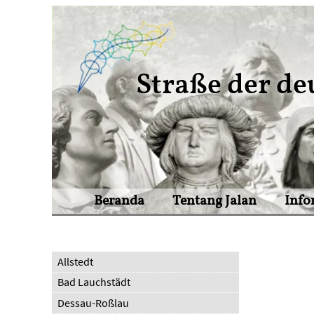
Straße der de
Beranda
Tentang Jalan
Info
Allstedt
Bad Lauchstädt
Dessau-Roßlau