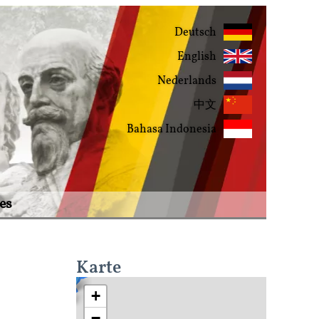
Deutsch
English
Nederlands
中文
Bahasa Indonesia
es
Karte
+
−