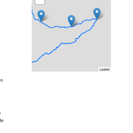
Leaflet
en
0
de