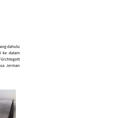
 yang dahulu
i ke dalam
ürchtegott
asa Jerman