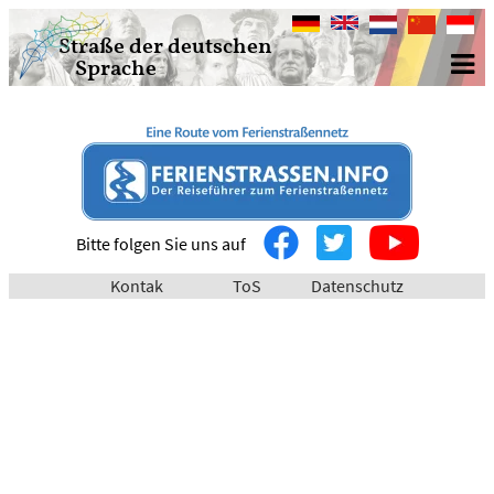
Deutsch
English
Nederlands
中
Bahasa
Straße der deutschen
文
Indone
Sprache
Bitte folgen Sie uns auf
Kontak
ToS
Datenschutz